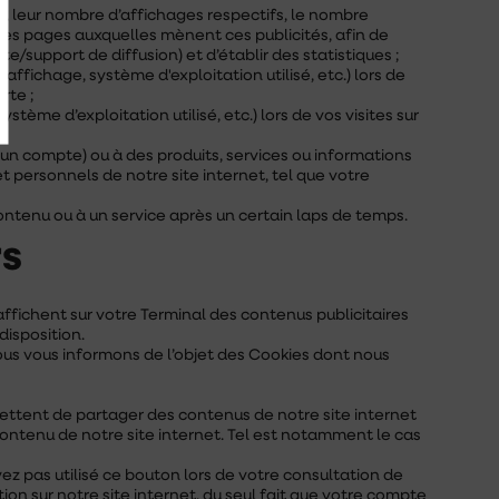
és, leur nombre d’affichages respectifs, le nombre
ur les pages auxquelles mènent ces publicités, afin de
/support de diffusion) et d’établir des statistiques ;
affichage, système d'exploitation utilisé, etc.) lors de
rte ;
tème d’exploitation utilisé, etc.) lors de vos visites sur
 un compte) ou à des produits, services ou informations
et personnels de notre site internet, tel que votre
ntenu ou à un service après un certain laps de temps.
rs
affichent sur votre Terminal des contenus publicitaires
isposition.
. Nous vous informons de l’objet des Cookies dont nous
mettent de partager des contenus de notre site internet
ontenu de notre site internet. Tel est notamment le cas
vez pas utilisé ce bouton lors de votre consultation de
ion sur notre site internet, du seul fait que votre compte