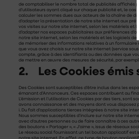
de comptabiliser le nombre total de publicités affichés pa
d’utilisateurs ayant cliqué sur chaque publicité et, le ca
calculer les sommes dues aux acteurs de la chaîne de diffu
d'adapter la présentation de notre site internet aux préfé
vos visites sur notre site internet, selon les matériels et 
d’adapter nos espaces publicitaires aux préférences d’affic
notre site internet, selon les matériels et les logiciels d
de mémoriser des informations relatives à un formulaire q
que vous avez choisis sur notre site internet (service sou
compte, grâce à des identifiants ou des données que vo
de mettre en œuvre des mesures de sécurité, par exemple
2. Les Cookies émis s
Des Cookies sont susceptibles d’être inclus dans les espac
émanant d’Annonceurs. Ces espaces contribuent au finan
L’émission et l’utilisation de Cookies par des tiers, sont
avons connaissance et des moyens dont vous disposez po
i. Du fait d’applications tierces intégrées à notre site inte
Nous sommes susceptibles d'inclure sur notre site intern
avec d'autres personnes ou de faire connaître à ces aut
des boutons « Partager », « J'aime », issus de réseaux soci
Le réseau social fournissant un tel bouton applicatif est
notre site internet. En effet, ce type de bouton applicat