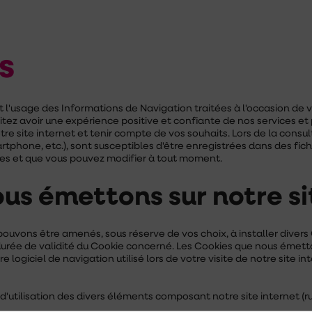
s
et l'usage des Informations de Navigation traitées à l'occasion de vo
itez avoir une expérience positive et confiante de nos services e
e site internet et tenir compte de vos souhaits. Lors de la consult
rtphone, etc.), sont susceptibles d'être enregistrées dans des fichi
ies et que vous pouvez modifier à tout moment.
ous émettons sur notre si
pouvons être amenés, sous réserve de vos choix, à installer dive
urée de validité du Cookie concerné. Les Cookies que nous émettons
logiciel de navigation utilisé lors de votre visite de notre site in
 d'utilisation des divers éléments composant notre site internet (r